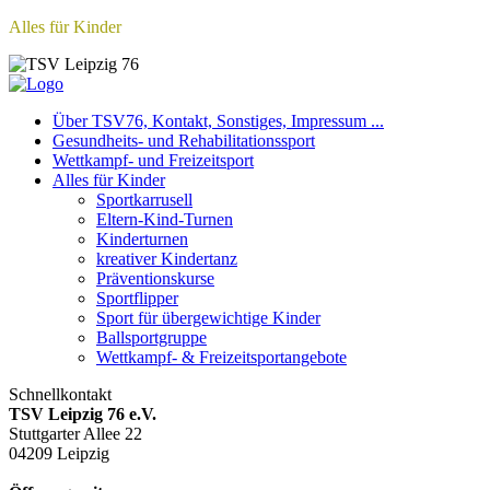
Alles für Kinder
Über TSV76, Kontakt, Sonstiges, Impressum ...
Gesundheits- und Rehabilitationssport
Wettkampf- und Freizeitsport
Alles für Kinder
Sportkarrusell
Eltern-Kind-Turnen
Kinderturnen
kreativer Kindertanz
Präventionskurse
Sportflipper
Sport für übergewichtige Kinder
Ballsportgruppe
Wettkampf- & Freizeitsportangebote
Schnellkontakt
TSV Leipzig 76 e.V.
Stuttgarter Allee 22
04209 Leipzig