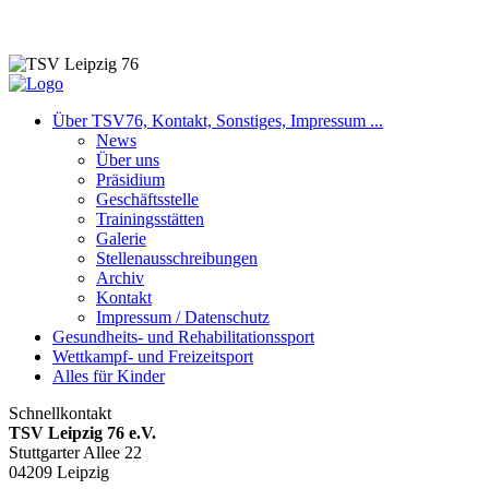
Stellenaus- schreibungen
Über TSV76, Kontakt, Sonstiges, Impressum ...
News
Über uns
Präsidium
Geschäftsstelle
Trainingsstätten
Galerie
Stellenausschreibungen
Archiv
Kontakt
Impressum / Datenschutz
Gesundheits- und Rehabilitationssport
Wettkampf- und Freizeitsport
Alles für Kinder
Schnellkontakt
TSV Leipzig 76 e.V.
Stuttgarter Allee 22
04209 Leipzig