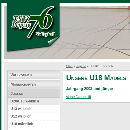
Start
»
Jugend
» U20/U18 weiblich
Willkommen
Unsere U18 Mädels
Mannschaften
Jahrgang 2003 und jünger
Jugend
siehe Damen III
U20/U18 weiblich
U13 weiblich
U12 weiblich
U18 männlich